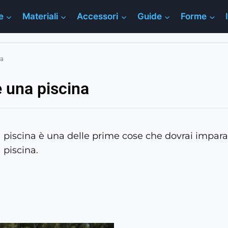
e
Materiali
Accessori
Guide
Forme
na
 una piscina
 piscina è una delle prime cose che dovrai impar
 piscina.