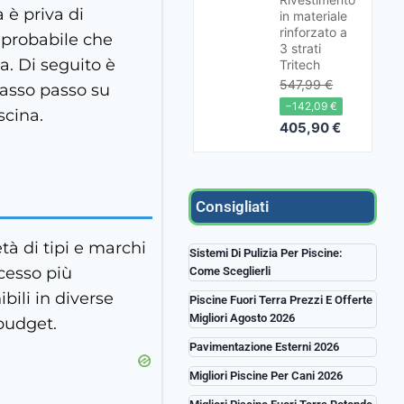
 è priva di
in materiale
rinforzato a
ù probabile che
3 strati
a. Di seguito è
Tritech
547,99 €
passo passo su
−142,09 €
scina.
405,90 €
Consigliati
tà di tipi e marchi
Sistemi Di Pulizia Per Piscine:
ocesso più
Come Sceglierli
bili in diverse
Piscine Fuori Terra Prezzi E Offerte
Migliori Agosto 2026
 budget.
Pavimentazione Esterni 2026
Migliori Piscine Per Cani 2026