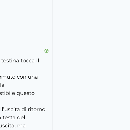
testina tocca il
premuto con una
la
stibile questo
l’uscita di ritorno
a testa del
’uscita, ma