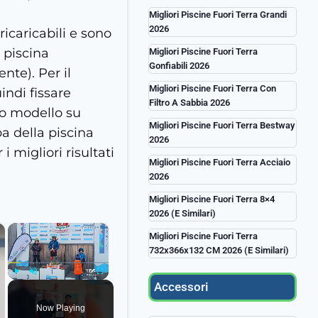
Migliori Piscine Fuori Terra Grandi
2026
icaricabili e sono
 piscina
Migliori Piscine Fuori Terra
Gonfiabili 2026
nte). Per il
Migliori Piscine Fuori Terra Con
indi fissare
Filtro A Sabbia 2026
tuo modello su
Migliori Piscine Fuori Terra Bestway
a della piscina
2026
i migliori risultati
Migliori Piscine Fuori Terra Acciaio
2026
Migliori Piscine Fuori Terra 8×4
2026 (e Similari)
×
×
Migliori Piscine Fuori Terra
732x366x132 CM 2026 (e Similari)
Accessori
Play
Unmute
Fullscreen
Now Playing