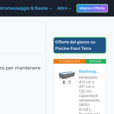
Idromassaggio & Sauna
Altro
Migliori Offerte
Offerte del giorno su
Piscine Fuori Terra
1° CONSIGLIATO
OFFERTA
are per mantenere
Bestway 56456-7 Set piscina fuori terra Steel Pro Max da 412x201x122 cm
Dimensioni:
412 cm x
201 cm x
122 cm;
Capacità di
riempimento
(90%):
8.124 L;
Rivestimento