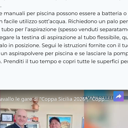
e.
e manuali per piscina possono essere a batteria o r
 facile utilizzo sott’acqua. Richiedono un palo per
 tubo per l’aspirazione (spesso venduti separatame
gare la testina di aspirazione al tubo flessibile, qu
lo in posizione. Segui le istruzioni fornite con il 
un aspirapolvere per piscina e se lasciare la pomp
Prenditi il ​​tuo tempo e copri tutte le superfici per 
Sci. A Piancavallo le gare di "Coppa Sicilia 2026", "Coppa Adrano” e “Memorial Pippo Maccarrone". O